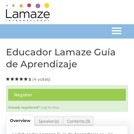
Home
Educador Lamaze Guía
de Aprendizaje
Catalog
FAQs
(4 votes)
5
Register
Cart (0 items)
Already registered?
Log in now.
Log In
Overview
Speaker(s)
Contents (3)